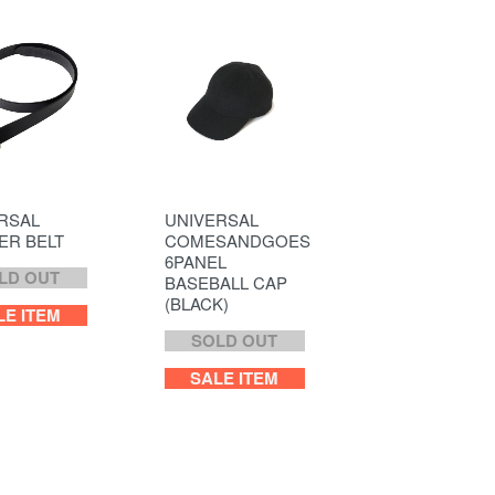
RSAL
UNIVERSAL
ER BELT
COMESANDGOES
6PANEL
LD OUT
BASEBALL CAP
(BLACK)
LE ITEM
SOLD OUT
SALE ITEM