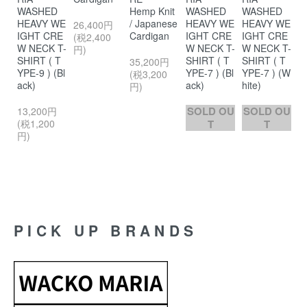
IS
WASHED
Hemp Knit
WASHED
WASHED
T
WA
HEAVY WE
/ Japanese
HEAVY WE
HEAVY WE
W
26,400円
R
IGHT CRE
Cardigan
IGHT CRE
IGHT CRE
H
(税2,400
W
W NECK T-
W NECK T-
W NECK T-
I
円)
SHIRT ( T
SHIRT ( T
SHIRT ( T
W
35,200円
YPE-9 ) (Bl
YPE-7 ) (Bl
YPE-7 ) (W
S
(税3,200
ack)
ack)
hite)
it
OU
円)
SOLD OU
SOLD OU
S
13,200円
(税1,200
T
T
円)
PICK UP BRANDS