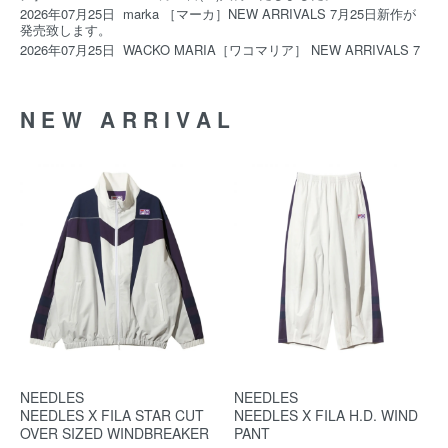
2026年07月25日
marka ［マーカ］NEW ARRIVALS 7月25日新作が
発売致します。
2026年07月25日
WACKO MARIA［ワコマリア］ NEW ARRIVALS 7
月25日(土) 12:00発売
2026年07月17日
NEEDLES ［ニードルズ］NEW ARRIVALS 7月18日
(土) 12:00に新作発売致します。
NEW ARRIVAL
2026年07月17日
UNIVERSAL PRODUCTS《ユニヴァーサルプロダ
クツ》7月18日(土)11:00発売致します。
2026年07月17日
me［ミー］ NEW ARRIVALS 7月18日(土) 12:00発
売予定
2026年07月16日
MARKAWARE ［マーカウエア］ NEW ARRIVALS 7
月17日発売致します。
2026年07月13日
NEEDLES ［ニードルズ］/ RECOMMEND TEE
SHIRTS
NEEDLES
NEEDLES
NEEDLES X FILA STAR CUT
NEEDLES X FILA H.D. WIND
OVER SIZED WINDBREAKER
PANT