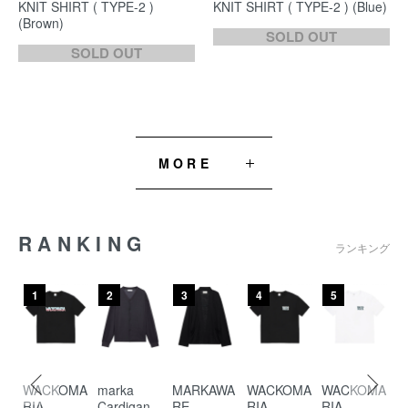
KNIT SHIRT ( TYPE-2 )
KNIT SHIRT ( TYPE-2 ) (Blue)
(Brown)
SOLD OUT
SOLD OUT
MORE
RANKING
ランキング
1
2
3
4
5
ra
WACKOMA
marka
MARKAWA
WACKOMA
WACKOMA
W
RIA
Cardigan
RE
RIA
RIA
R