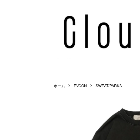
Cloud9 Online Store | 正規取扱店 | WACKO MARIA,MARKAWARE,NEEDLES等を扱うメンズ公式通販サイト。
ホーム
EVCON
SWEAT/PARKA