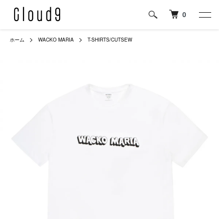
0
ホーム
WACKO MARIA
T-SHIRTS/CUTSEW