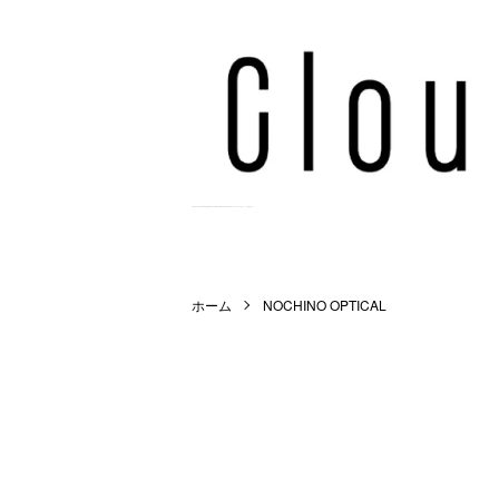
Cloud9 Online Store | 正規取扱店 | WACKO MARIA,MARKAWARE,NEEDLES等を扱うメンズ公式通販サイト。
ホーム
NOCHINO OPTICAL