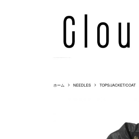
Cloud9 Online Store | 正規取扱店 | WACKO MARIA,MARKAWARE,NEEDLES等を扱うメンズ公式通販サイト。
ホーム
NEEDLES
TOPS/JACKET/COAT