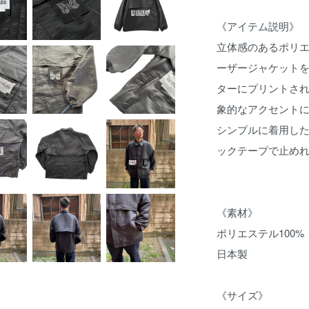
《アイテム説明》
立体感のあるポリ
ーザージャケット
ターにプリントされ
象的なアクセント
シンプルに着用した
ックテープで止め
《素材》
ポリエステル100%
日本製
《サイズ》