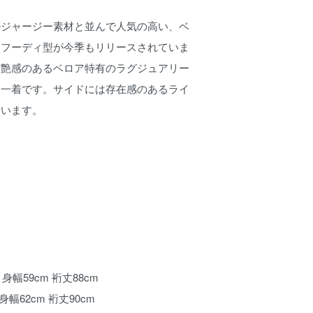
ルジャージー素材と並んで人気の高い、ベ
たフーディ型が今季もリリースされていま
と艶感のあるベロア特有のラグジュアリー
な一着です。サイドには存在感のあるライ
ています。
m 身幅59cm 裄丈88cm
m 身幅62cm 裄丈90cm