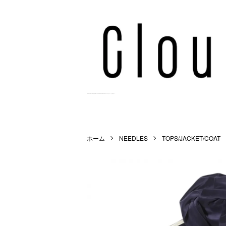
Cloud9 Online Store | 正規取扱店 | WACKO MARIA,MARKAWARE,NEEDLES等を扱うメンズ公式通販サイト。
ホーム
NEEDLES
TOPS/JACKET/COAT