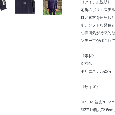
《アイテム説明》
定番のポリエステ
ロア素材を使用し
す。ソフトな発色
な雰囲気が特徴的
ンテープが施され
《素材》
綿75%
ポリエステル25%
《サイズ》
SIZE M:着丈70.5c
SIZE L:着丈72.5c