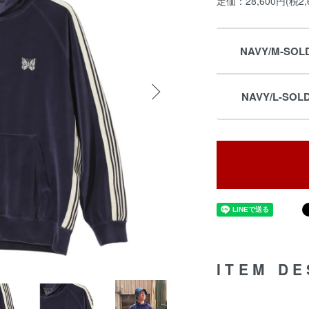
定価：28,600円(税2,
NAVY/M-SOL
NAVY/L-SOL
ITEM DE