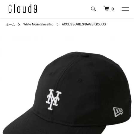
0
ホーム
White Mountaineering
ACCESSORIES/BAGS/GOODS